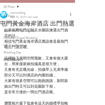
All Posts
visionwedding
All Posts
Dec 15, 2021
1 min read
屯門黃金海岸酒店 出門熱選
Overseas Pre-wedding
如果係嚮屯門元朗天水圍區揀選出門酒
Japan Pre-Wedding Tour
店的話，
Okinawa Chapel Wedding
相信屯門黃金海岸酒店應該會是最熱門
HK Pre-Wedding
嘅出門酒店喔。
Wedding Day
這裡除了房間空間寬敞，又會有個大露
外影熱點推介
台，用來接新娘拍攝真是很方便，
又會有充足嘅光線，拍攝早上兄弟準備
部分又可以到酒店的內園拍攝，
大家有很多空間可以跑跑跳跳，新郎新
娘出門時又可以到花園影下相，
是非常方便的一間出門酒店喔。
瀏覽相片最下低會有這天的婚禮早拍晚