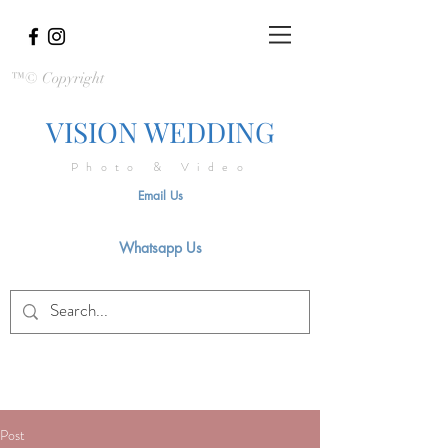
™© Copyright
VISION WEDDING
Photo & Video
Email Us
Whatsapp Us
Post