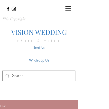
™© Copyright
VISION WEDDING
Photo & Video
Email Us
Whatsapp Us
Post