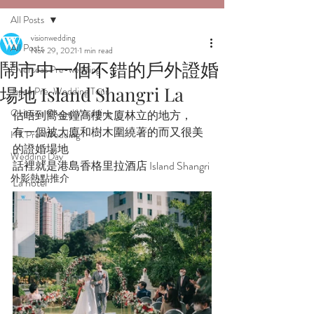
All Posts
visionwedding
All Posts
Nov 29, 2021
1 min read
鬧市中一個不錯的戶外證婚
Overseas Pre-wedding
場地 Island Shangri La
Japan Pre-Wedding Tour
Okinawa Chapel Wedding
估唔到嚮金鐘高樓大廈林立的地方，
有一個被大廈和樹木圍繞著的而又很美
HK Pre-Wedding
的證婚場地
Wedding Day
話裡就是港島香格里拉酒店 Island Shangri 
外影熱點推介
La hotel