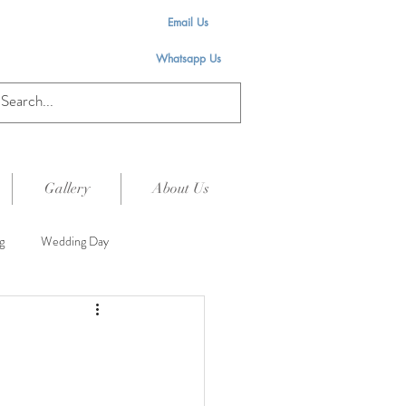
Email Us
Whatsapp Us
Gallery
About Us
g
Wedding Day