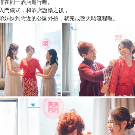
排在同一酒店進行喔。
入門儀式，和酒店證婚之後，
弟姊妹到附近的公園外拍，就完成整天嘅流程喔。