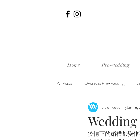
Home
Pre-wedding
All Posts
Overseas Pre-wedding
J
visionwedding
Jan 18,
外影熱點推介
Wedding 
疫情下的婚禮都變作