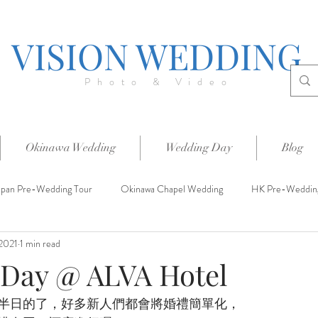
VISION WEDDING
Photo & Video
Okinawa Wedding
Wedding Day
Blog
apan Pre-Wedding Tour
Okinawa Chapel Wedding
HK Pre-Weddin
 2021
1 min read
Day @ ALVA Hotel
半日的了，好多新人們都會將婚禮簡單化，