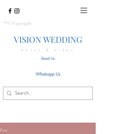
™© Copyright
VISION WEDDING
Photo & Video
Email Us
Whatsapp Us
Post