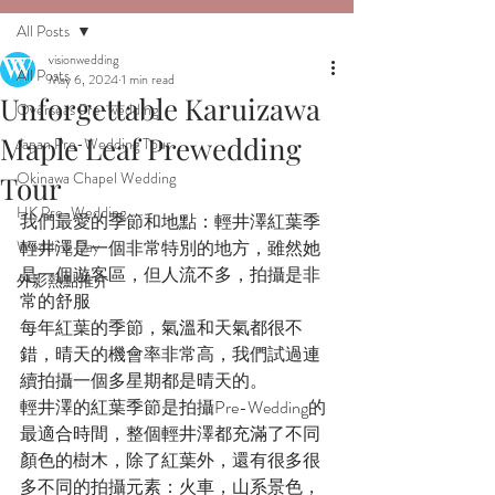
All Posts
visionwedding
All Posts
May 6, 2024
1 min read
Unforgettable Karuizawa
Overseas Pre-wedding
Maple Leaf Prewedding
Japan Pre-Wedding Tour
Okinawa Chapel Wedding
Tour
HK Pre-Wedding
我們最愛的季節和地點：輕井澤紅葉季
Wedding Day
輕井澤是一個非常特別的地方，雖然她
是一個遊客區，但人流不多，拍攝是非
外影熱點推介
常的舒服
每年紅葉的季節，氣溫和天氣都很不
錯，晴天的機會率非常高，我們試過連
續拍攝一個多星期都是晴天的。
輕井澤的紅葉季節是拍攝Pre-Wedding的
最適合時間，整個輕井澤都充滿了不同
顏色的樹木，除了紅葉外，還有很多很
多不同的拍攝元素：火車，山系景色，