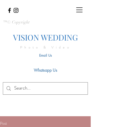
™© Copyright
VISION WEDDING
Photo & Video
Email Us
Whatsapp Us
Post