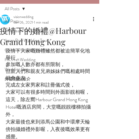
All Posts
visionwedding
All Posts
Jan 26, 2021
1 min read
疫情下的婚禮@Harbour
Overseas Pre-wedding
Grand Hong Kong
Japan Pre-Wedding Tour
Okinawa Chapel Wedding
疫情下大家嘅婚禮雖然都被迫簡單化地
舉行，
HK Pre-Wedding
參加嘅人數亦都有所限制，
Wedding Day
但新人們和親友兄弟姊妹們嘅相處時間
就會多左，
外影熱點推介
完成左女家男家和註冊儀式後，
大家可以有很多時間到外面影靚相喔，
這天，除左嚮Harbour Grand Hong Kong 
Hotel嘅酒店房間，大堂嘅靚靚樓梯拍攝
外，
大家最後也來到添馬公園和中環摩天輪
傍拍攝婚禮外影喔，入夜後嘅效果更有
感覺。