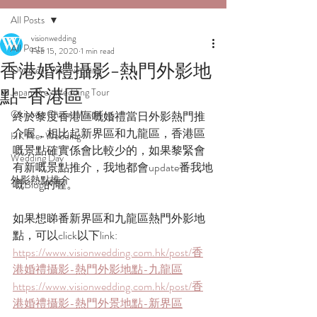
All Posts
visionwedding
All Posts
Feb 15, 2020
1 min read
香港婚禮攝影-熱門外影地
Overseas Pre-wedding
點-香港區
Japan Pre-Wedding Tour
Okinawa Chapel Wedding
終於黎度香港區嘅婚禮當日外影熱門推
介喔，相比起新界區和九龍區，香港區
HK Pre-Wedding
嘅景點確實係會比較少的，如果黎緊會
Wedding Day
有新嘅景點推介，我地都會update番我地
外影熱點推介
嘅Blog的喔。
如果想睇番新界區和九龍區熱門外影地
點，可以click以下link:
https://www.visionwedding.com.hk/post/香
港婚禮攝影-熱門外影地點-九龍區
https://www.visionwedding.com.hk/post/香
港婚禮攝影-熱門外景地點-新界區