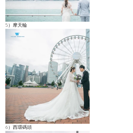
5）摩天輪
6）西環碼頭